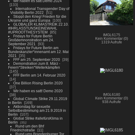
Wir haben es satt Demo 2024
133
International Transgender Day of
Visibility Berlin 2022
51
Stoppt den Krieg! Frieden für die
Ukraine und ganz Europa
100
GLOBALER KLIMASTREIK 22.10.
#IHRLASSTUNSKEINEWAHL
#UPROOTTHESYSTEM
85
IMGL6175
Fridays for Future Berlin
Kein Kommentar (0)
Großdemnonstration am 24.
1319 Aufrufe
September 2021
93
Fridays for Future Berlin am
Bundeskanzler*innenamt am 12. Mai
2021
35
FFF am 25. September 2020
39
Demonstration zum 8. März -
Feiern*Streiken*Weiterkämpfen
145
FFF Berlin am 14. Februar 2020
14
One Billion Rising Berlin 2020
37
Wir haben es satt! Demo 2020
38
IMGL6180
Kein Kommentar (0)
Global Climate Strike 29.11.2019
938 Aufrufe
in Berlin
169
Aktionstag für sexuelle
Selbstbestimmung am 21.9.2019 in
Berlin
107
Global Strike #allefürsKlima in
Berlin
351
Rund um den Bhf
Friedrichstraße
11
Rund ums Brandenburger Tor