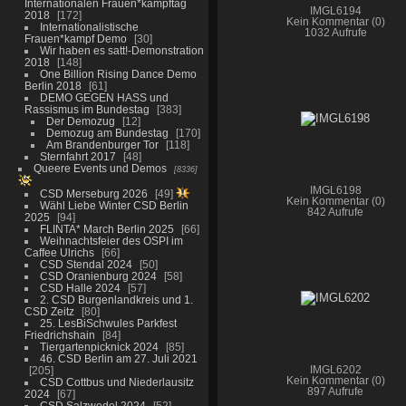
Internationalen Frauen*kampftag
IMGL6194
2018
172
Kein Kommentar (0)
Internationalistische
1032 Aufrufe
Frauen*kampf Demo
30
Wir haben es satt!-Demonstration
2018
148
One Billion Rising Dance Demo
Berlin 2018
61
DEMO GEGEN HASS und
Rassismus im Bundestag
383
Der Demozug
12
Demozug am Bundestag
170
Am Brandenburger Tor
118
Sternfahrt 2017
48
Queere Events und Demos
8336
IMGL6198
CSD Merseburg 2026
49
Kein Kommentar (0)
Wähl Liebe Winter CSD Berlin
842 Aufrufe
2025
94
FLINTA* March Berlin 2025
66
Weihnachtsfeier des OSPI im
Caffee Ulrichs
66
CSD Stendal 2024
50
CSD Oranienburg 2024
58
CSD Halle 2024
57
2. CSD Burgenlandkreis und 1.
CSD Zeitz
80
25. LesBiSchwules Parkfest
Friedrichshain
84
Tiergartenpicknick 2024
85
46. CSD Berlin am 27. Juli 2021
205
IMGL6202
Kein Kommentar (0)
CSD Cottbus und Niederlausitz
897 Aufrufe
2024
67
CSD Salzwedel 2024
52