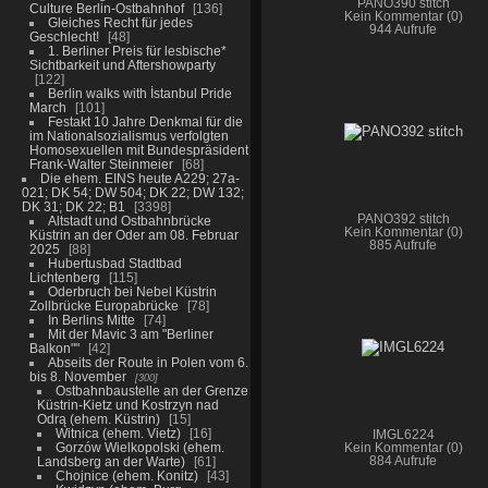
PANO390 stitch
Culture Berlin-Ostbahnhof
136
Kein Kommentar (0)
Gleiches Recht für jedes
944 Aufrufe
Geschlecht!
48
1. Berliner Preis für lesbische*
Sichtbarkeit und Aftershowparty
122
Berlin walks with İstanbul Pride
March
101
Festakt 10 Jahre Denkmal für die
im Nationalsozialismus verfolgten
Homosexuellen mit Bundespräsident
Frank-Walter Steinmeier
68
Die ehem. EINS heute A229; 27a-
021; DK 54; DW 504; DK 22; DW 132;
DK 31; DK 22; B1
3398
PANO392 stitch
Altstadt und Ostbahnbrücke
Kein Kommentar (0)
Küstrin an der Oder am 08. Februar
885 Aufrufe
2025
88
Hubertusbad Stadtbad
Lichtenberg
115
Oderbruch bei Nebel Küstrin
Zollbrücke Europabrücke
78
In Berlins Mitte
74
Mit der Mavic 3 am "Berliner
Balkon""
42
Abseits der Route in Polen vom 6.
bis 8. November
300
Ostbahnbaustelle an der Grenze
Küstrin-Kietz und Kostrzyn nad
Odrą (ehem. Küstrin)
15
Witnica (ehem. Vietz)
16
IMGL6224
Gorzów Wielkopolski (ehem.
Kein Kommentar (0)
Landsberg an der Warte)
61
884 Aufrufe
Chojnice (ehem. Konitz)
43