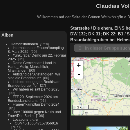
Claudias Vol
Willkommen auf der Seite der Grünen Weinkönig*in a.D.
Startseite
/
Die ehem. EINS he
DW 132; DK 31; DK 22; B1
/
S
Alben
Braunkohlegruben bei Helms
Demonstrationen
11039
In dieser Gruppe suc
Internationaler Frauen*kampftag
8. März 2025
60
#unkürzbar Demo am 22. Februar
2025
35
Demo Gemeinsam Hand in
+
Hand_ Mutig, Menschlich,
Miteinander
93
-
Aufstand der Anständigen: Wir
sind die Brandmauer
60
Lichtermeer gegen Rechts am
Brandenburger Tor
27
Wir haben es satt Demo 2025
33
FFF 20. September 2024 am
Bundeskanzleramt
91
Frauen*kampftag Demo 2024
5 km
85
5 mi
über 100000 gegen Nazis und
#noAfD in Berlin
106
Locations
7071
OSM45.166547157856016
7071