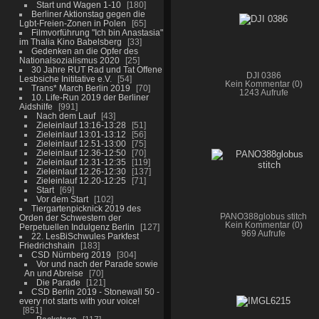
Start und Wagen 1-10
180
Berliner Aktionstag gegen die
Lgbt-Freien-Zonen in Polen
65
Filmvorführung "Ich bin Anastasia"
im Thalia Kino Babelsberg
33
Gedenken an die Opfer des
Nationalsozialismus 2020
25
30 Jahre RUT Rad und Tat Offene
DJI 0386
Lesbsiche Inititative e.V.
54
Kein Kommentar (0)
Trans* March Berlin 2019
70
1243 Aufrufe
10. Life-Run 2019 der Berliner
Aidshilfe
991
Nach dem Lauf
43
Zieleinlauf 13:16-13:28
51
Zieleinlauf 13:01-13:12
56
Zieleinlauf 12.51-13:00
75
Zieleinlauf 12.36-12:50
70
Zieleinlauf 12.31-12:35
119
Zieleinlauf 12.26-12:30
137
Zieleinlauf 12.20-12:25
71
Start
69
Vor dem Start
102
Tiergartenpicknick 2019 des
PANO388globus stitch
Orden der Schwestern der
Kein Kommentar (0)
Perpetuellen Indulgenz Berlin
127
969 Aufrufe
22. LesBiSchwules Parkfest
Friedrichshain
183
CSD Nürnberg 2019
304
Vor und nach der Parade sowie
An und Abreise
70
Die Parade
121
CSD Berlin 2019 - Stonewall 50 -
every riot starts with your voice!
851