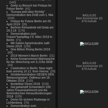
340
Greta zu Besuch bei Fridays for
Future Berlin
41
"Europa jetzt aber Richtig"
Demonstration des DGB zum 1. Mai
IMGL6185
104
Kein Kommentar (0)
Fridays for Future Berlin am 26.
878 Aufrufe
April 2019
26
Berliner Klimastreik mit Greta am
29.3.19
176
Demonstration zum
Frauen*kampftag // 8. März 2019 in
Berlin
71
Wir haben Agrarindustrie satt!-
Demo 2019
100
One Billion Rising Berlin 2019
49
2019 Women's March Berlin
31
Keine Kompromisse! Mahnwache
für die Streichung von § 219a StGB
IMGL6189
34
Kein Kommentar (0)
Celebration in Berlin: New night
878 Aufrufe
train arriving 10.12. from Vienna
29
Großdemonstration GEGEN DEN
Bebauungsplan- Ostkreuz am 18.
Oktober 2018
130
#unteilbar Demo 2018
218
Gut gekämpft Schwestern! 100
Jahre Frauenwahlrecht und die
feministischen Herausforderungen
2018
105
Demo für sichere Radwege in
Lichtenberg
76
Demonstration zum