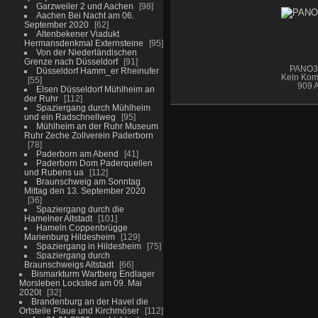
Garzweiler 2 und Aachen
98
Aachen Bei Nacht am 06.
September 2020
62
Altenbekener Viadukt
Hermansdenkmal Externsteine
95
Von der Niederländischen
Grenze nach Düsseldorf
91
PANO39
Düsseldorf Hamm_er Rheinufer
Kein Kom
55
909 A
Elsen Düsseldorf Mühlheim an
der Ruhr
112
Spaziergang durch Mühlheim
und ein Radschnellweg
95
Mühlheim an der Ruhr Museum
Ruhr Zeche Zollverein Paderborn
78
Paderborn am Abend
41
Paderborn Dom Paderquellen
und Rubens ua
112
Braunschweig am Sonntag
Mittag den 13. September 2020
36
Spaziergang durch die
Hamelner Altstadt
101
Hameln Coppenbrügge
Marienburg Hildesheim
129
Spaziergang in Hildesheim
75
Spaziergang durch
Braunschweigs Altstadt
66
Bismarkturm Wartberg Endlager
Morsleben Locksted am 09. Mai
2020t
32
Brandenburg an der Havel die
Ortsteile Plaue und Kirchmöser
112