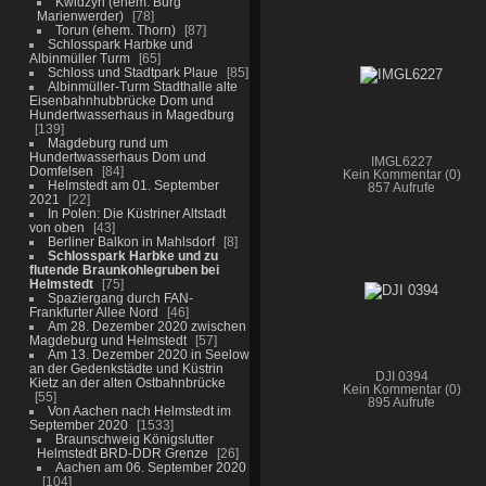
Kwidzyn (ehem. Burg
Marienwerder)
78
Torun (ehem. Thorn)
87
Schlosspark Harbke und
Albinmüller Turm
65
Schloss und Stadtpark Plaue
85
Albinmüller-Turm Stadthalle alte
Eisenbahnhubbrücke Dom und
Hundertwasserhaus in Magedburg
139
Magdeburg rund um
Hundertwasserhaus Dom und
IMGL6227
Domfelsen
84
Kein Kommentar (0)
Helmstedt am 01. September
857 Aufrufe
2021
22
In Polen: Die Küstriner Altstadt
von oben
43
Berliner Balkon in Mahlsdorf
8
Schlosspark Harbke und zu
flutende Braunkohlegruben bei
Helmstedt
75
Spaziergang durch FAN-
Frankfurter Allee Nord
46
Am 28. Dezember 2020 zwischen
Magdeburg und Helmstedt
57
Am 13. Dezember 2020 in Seelow
an der Gedenkstädte und Küstrin
DJI 0394
Kietz an der alten Ostbahnbrücke
Kein Kommentar (0)
55
895 Aufrufe
Von Aachen nach Helmstedt im
September 2020
1533
Braunschweig Königslutter
Helmstedt BRD-DDR Grenze
26
Aachen am 06. September 2020
104