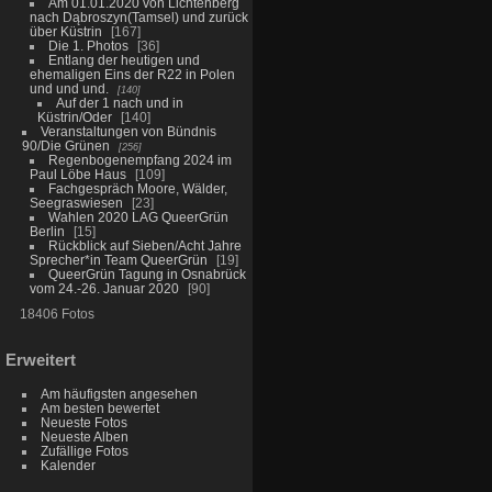
Am 01.01.2020 von Lichtenberg
nach Dąbroszyn(Tamsel) und zurück
über Küstrin
167
Die 1. Photos
36
Entlang der heutigen und
ehemaligen Eins der R22 in Polen
und und und.
140
Auf der 1 nach und in
Küstrin/Oder
140
Veranstaltungen von Bündnis
90/Die Grünen
256
Regenbogenempfang 2024 im
Paul Löbe Haus
109
Fachgespräch Moore, Wälder,
Seegraswiesen
23
Wahlen 2020 LAG QueerGrün
Berlin
15
Rückblick auf Sieben/Acht Jahre
Sprecher*in Team QueerGrün
19
QueerGrün Tagung in Osnabrück
vom 24.-26. Januar 2020
90
18406 Fotos
Erweitert
Am häufigsten angesehen
Am besten bewertet
Neueste Fotos
Neueste Alben
Zufällige Fotos
Kalender