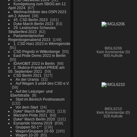
Kundgebung zum SBGG am 12.
April 2024
67
Weihnachtsfeier des OSPI 2023
am 2. Advent
38
45. CSD Berlin 2023
161
Dyke March Berlin 2023
63
29. Lesbisches Schwules
Straßenfest 2023
62
Parlamentarischer
Regenbogenabend 2023
149
1. CSD Harz 2023 in Wernigerode
91
IMGL6206
CSD Prignitz in Wittenberge
55
Kein Kommentar (0)
East Pride Demo 2022 in Berlin
900 Aufrufe
55
IDAHOBIT 2022 in Berlin
98
2. Słubice-Frankfurt-PRIDE am
05. September 2021
59
CSD Berlin 2021
327
An der Urania
32
Auf Wagen 3 und4 des CSD e.V.
58
Auf der Leipziger- und
Ebertstraße
9
Start im Bereich Postmuseum
132
Vor dem Start
34
IMGL6210
Dyke* March Berlin 2021
113
Kein Kommentar (0)
Marzahn Pride 2021
69
928 Aufrufe
Dyke* March Berlin 2020
101
Europride Vienna 2019
838
Gruppen 50-1**
236
Wagen/Gruppen 20-50
165
Wagen 10-20
65