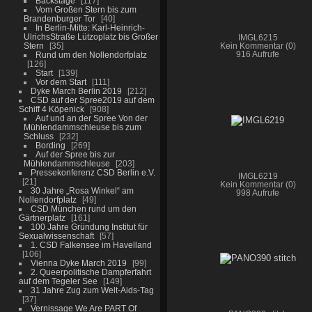
Backstage
117
Vom Großen Stern bis zum
Brandenburger Tor
40
In Berlin-Mitte: Karl-Heinrich-
UlrichsStraße Lützoplatz bis Großer
IMGL6215
Stern
35
Kein Kommentar (0)
Rund um den Nollendorfplatz
916 Aufrufe
126
Start
139
Vor dem Start
111
Dyke March Berlin 2019
212
CSD auf der Spree2019 auf dem
Schiff 4 Köpenick
908
Auf und an der Spree Von der
Mühlendammschleuse bis zum
Schluss
232
Bording
269
Auf der Spree bis zur
Mühlendammschleuse
203
Pressekonferenz CSD Berlin e.V.
IMGL6219
21
Kein Kommentar (0)
30 Jahre „Rosa Winkel“ am
998 Aufrufe
Nollendorfplatz
49
CSD München rund um den
Gärtnerplatz
161
100 Jahre Gründung Institut für
Sexualwissenschaft
57
1. CSD Falkensee im Havelland
106
Vienna Dyke March 2019
99
2. Queerpolitische Dampferfahrt
auf dem Tegeler See
149
31 Jahre Zug zum Welt-Aids-Tag
37
Vernissage We Are PART Of