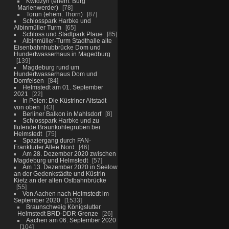
Kwidzyn (ehem. Burg
Marienwerder)
78
Torun (ehem. Thorn)
87
Schlosspark Harbke und
Albinmüller Turm
65
Schloss und Stadtpark Plaue
85
Albinmüller-Turm Stadthalle alte
Eisenbahnhubbrücke Dom und
Hundertwasserhaus in Magedburg
139
Magdeburg rund um
Hundertwasserhaus Dom und
Domfelsen
84
Helmstedt am 01. September
2021
22
In Polen: Die Küstriner Altstadt
von oben
43
Berliner Balkon in Mahlsdorf
8
Schlosspark Harbke und zu
flutende Braunkohlegruben bei
Helmstedt
75
Spaziergang durch FAN-
Frankfurter Allee Nord
46
Am 28. Dezember 2020 zwischen
Magdeburg und Helmstedt
57
Am 13. Dezember 2020 in Seelow
an der Gedenkstädte und Küstrin
Kietz an der alten Ostbahnbrücke
55
Von Aachen nach Helmstedt im
September 2020
1533
Braunschweig Königslutter
Helmstedt BRD-DDR Grenze
26
Aachen am 06. September 2020
104