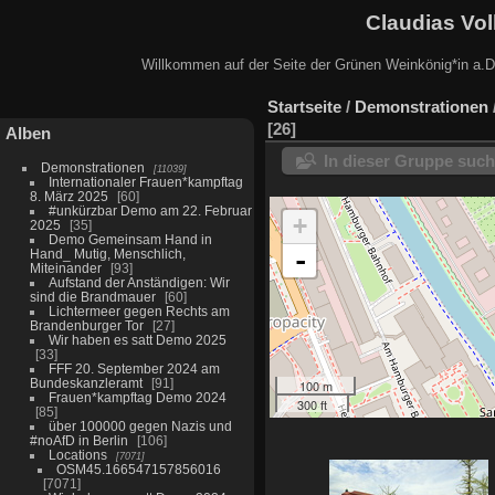
Claudias Vol
Willkommen auf der Seite der Grünen Weinkönig*in a.D.
Startseite
/
Demonstrationen
26
Alben
In dieser Gruppe suc
Demonstrationen
11039
Internationaler Frauen*kampftag
8. März 2025
60
#unkürzbar Demo am 22. Februar
+
2025
35
Demo Gemeinsam Hand in
-
Hand_ Mutig, Menschlich,
Miteinander
93
Aufstand der Anständigen: Wir
sind die Brandmauer
60
Lichtermeer gegen Rechts am
Brandenburger Tor
27
Wir haben es satt Demo 2025
33
FFF 20. September 2024 am
Bundeskanzleramt
91
100 m
Frauen*kampftag Demo 2024
300 ft
85
über 100000 gegen Nazis und
#noAfD in Berlin
106
Locations
7071
OSM45.166547157856016
7071