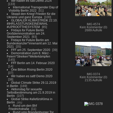
Wir haben es satt Demo 2024
133
International Transgender Day of
Visibility Berlin 2022
51
Stoppt den Krieg! Frieden für die
Ukraine und ganz Europa
100
GLOBALER KLIMASTREIK 22.10.
#IHRLASSTUNSKEINEWAHL
IMG 4574
#UPROOTTHESYSTEM
85
Kein Kommentar (0)
Fridays for Future Berlin
2689 Aufrufe
Großdemnonstration am 24.
September 2021
93
Fridays for Future Berlin am
Bundeskanzler*innenamt am 12. Mai
2021
35
FFF am 25. September 2020
39
Demonstration zum 8. März -
Feiern*Streiken*Weiterkämpfen
145
FFF Berlin am 14. Februar 2020
14
One Billion Rising Berlin 2020
37
IMG 0374
Wir haben es satt! Demo 2020
Kein Kommentar (0)
38
2135 Aufrufe
Global Climate Strike 29.11.2019
in Berlin
169
Aktionstag für sexuelle
Selbstbestimmung am 21.9.2019 in
Berlin
107
Global Strike #allefürsKlima in
Berlin
351
Rund um den Bhf
Friedrichstraße
11
Rund ums Brandenburger Tor