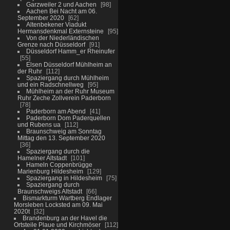
Garzweiler 2 und Aachen
98
Aachen Bei Nacht am 06.
September 2020
62
Altenbekener Viadukt
Hermansdenkmal Externsteine
95
Von der Niederländischen
Grenze nach Düsseldorf
91
Düsseldorf Hamm_er Rheinufer
55
Elsen Düsseldorf Mühlheim an
der Ruhr
112
Spaziergang durch Mühlheim
und ein Radschnellweg
95
Mühlheim an der Ruhr Museum
Ruhr Zeche Zollverein Paderborn
78
Paderborn am Abend
41
Paderborn Dom Paderquellen
und Rubens ua
112
Braunschweig am Sonntag
Mittag den 13. September 2020
36
Spaziergang durch die
Hamelner Altstadt
101
Hameln Coppenbrügge
Marienburg Hildesheim
129
Spaziergang in Hildesheim
75
Spaziergang durch
Braunschweigs Altstadt
66
Bismarkturm Wartberg Endlager
Morsleben Locksted am 09. Mai
2020t
32
Brandenburg an der Havel die
Ortsteile Plaue und Kirchmöser
112