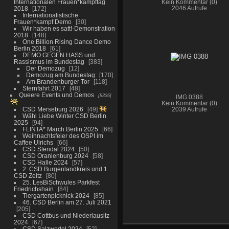
Internationalen Frauen*kampftag
Kein Kommentar (0)
2018
172
2046 Aufrufe
Internationalistische
Frauen*kampf Demo
30
Wir haben es satt!-Demonstration
2018
148
One Billion Rising Dance Demo
Berlin 2018
61
DEMO GEGEN HASS und
Rassismus im Bundestag
383
Der Demozug
12
Demozug am Bundestag
170
Am Brandenburger Tor
118
Sternfahrt 2017
48
Queere Events und Demos
8336
IMG 0388
Kein Kommentar (0)
CSD Merseburg 2026
49
2039 Aufrufe
Wähl Liebe Winter CSD Berlin
2025
94
FLINTA* March Berlin 2025
66
Weihnachtsfeier des OSPI im
Caffee Ulrichs
66
CSD Stendal 2024
50
CSD Oranienburg 2024
58
CSD Halle 2024
57
2. CSD Burgenlandkreis und 1.
CSD Zeitz
80
25. LesBiSchwules Parkfest
Friedrichshain
84
Tiergartenpicknick 2024
85
46. CSD Berlin am 27. Juli 2021
205
CSD Cottbus und Niederlausitz
2024
67
CSD Salzwedel 2024
52