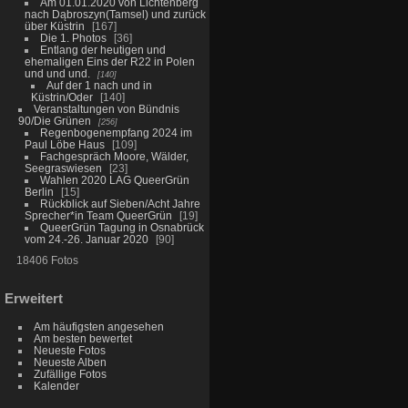
Am 01.01.2020 von Lichtenberg
nach Dąbroszyn(Tamsel) und zurück
über Küstrin
167
Die 1. Photos
36
Entlang der heutigen und
ehemaligen Eins der R22 in Polen
und und und.
140
Auf der 1 nach und in
Küstrin/Oder
140
Veranstaltungen von Bündnis
90/Die Grünen
256
Regenbogenempfang 2024 im
Paul Löbe Haus
109
Fachgespräch Moore, Wälder,
Seegraswiesen
23
Wahlen 2020 LAG QueerGrün
Berlin
15
Rückblick auf Sieben/Acht Jahre
Sprecher*in Team QueerGrün
19
QueerGrün Tagung in Osnabrück
vom 24.-26. Januar 2020
90
18406 Fotos
Erweitert
Am häufigsten angesehen
Am besten bewertet
Neueste Fotos
Neueste Alben
Zufällige Fotos
Kalender