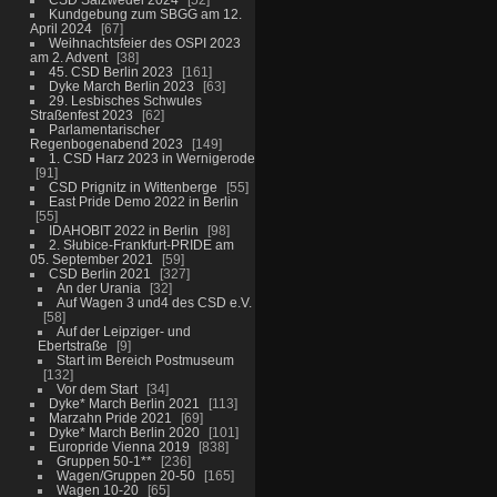
Kundgebung zum SBGG am 12.
April 2024
67
Weihnachtsfeier des OSPI 2023
am 2. Advent
38
45. CSD Berlin 2023
161
Dyke March Berlin 2023
63
29. Lesbisches Schwules
Straßenfest 2023
62
Parlamentarischer
Regenbogenabend 2023
149
1. CSD Harz 2023 in Wernigerode
91
CSD Prignitz in Wittenberge
55
East Pride Demo 2022 in Berlin
55
IDAHOBIT 2022 in Berlin
98
2. Słubice-Frankfurt-PRIDE am
05. September 2021
59
CSD Berlin 2021
327
An der Urania
32
Auf Wagen 3 und4 des CSD e.V.
58
Auf der Leipziger- und
Ebertstraße
9
Start im Bereich Postmuseum
132
Vor dem Start
34
Dyke* March Berlin 2021
113
Marzahn Pride 2021
69
Dyke* March Berlin 2020
101
Europride Vienna 2019
838
Gruppen 50-1**
236
Wagen/Gruppen 20-50
165
Wagen 10-20
65