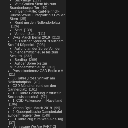
Backstage
117
Vom Großen Stern bis zum
Brandenburger Tor
40
In Berlin-Mitte: Karl-Heinrich-
UlrichsStraße Lützoplatz bis Großer
Stern
35
Rund um den Nollendorfplatz
126
Start
139
Vor dem Start
111
Dyke March Berlin 2019
212
CSD auf der Spree2019 auf dem
Schiff 4 Köpenick
908
Auf und an der Spree Von der
Mühlendammschleuse bis zum
Schluss
232
Bording
269
Auf der Spree bis zur
Mühlendammschleuse
203
Pressekonferenz CSD Berlin e.V.
21
30 Jahre „Rosa Winkel“ am
Nollendorfplatz
49
CSD München rund um den
Gärtnerplatz
161
100 Jahre Gründung Institut für
Sexualwissenschaft
57
1. CSD Falkensee im Havelland
106
Vienna Dyke March 2019
99
2. Queerpolitische Dampferfahrt
auf dem Tegeler See
149
31 Jahre Zug zum Welt-Aids-Tag
37
Vernissage We Are PART Of