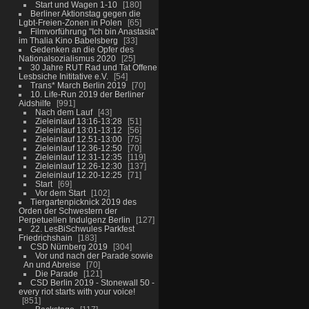
Start und Wagen 1-10
180
Berliner Aktionstag gegen die
Lgbt-Freien-Zonen in Polen
65
Filmvorführung "Ich bin Anastasia"
im Thalia Kino Babelsberg
33
Gedenken an die Opfer des
Nationalsozialismus 2020
25
30 Jahre RUT Rad und Tat Offene
Lesbsiche Inititative e.V.
54
Trans* March Berlin 2019
70
10. Life-Run 2019 der Berliner
Aidshilfe
991
Nach dem Lauf
43
Zieleinlauf 13:16-13:28
51
Zieleinlauf 13:01-13:12
56
Zieleinlauf 12.51-13:00
75
Zieleinlauf 12.36-12:50
70
Zieleinlauf 12.31-12:35
119
Zieleinlauf 12.26-12:30
137
Zieleinlauf 12.20-12:25
71
Start
69
Vor dem Start
102
Tiergartenpicknick 2019 des
Orden der Schwestern der
Perpetuellen Indulgenz Berlin
127
22. LesBiSchwules Parkfest
Friedrichshain
183
CSD Nürnberg 2019
304
Vor und nach der Parade sowie
An und Abreise
70
Die Parade
121
CSD Berlin 2019 - Stonewall 50 -
every riot starts with your voice!
851