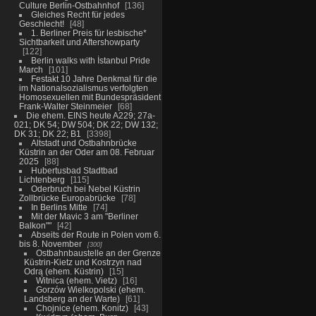
Culture Berlin-Ostbahnhof
136
Gleiches Recht für jedes
Geschlecht!
48
1. Berliner Preis für lesbische*
Sichtbarkeit und Aftershowparty
122
Berlin walks with İstanbul Pride
March
101
Festakt 10 Jahre Denkmal für die
im Nationalsozialismus verfolgten
Homosexuellen mit Bundespräsident
Frank-Walter Steinmeier
68
Die ehem. EINS heute A229; 27a-
021; DK 54; DW 504; DK 22; DW 132;
DK 31; DK 22; B1
3398
Altstadt und Ostbahnbrücke
Küstrin an der Oder am 08. Februar
2025
88
Hubertusbad Stadtbad
Lichtenberg
115
Oderbruch bei Nebel Küstrin
Zollbrücke Europabrücke
78
In Berlins Mitte
74
Mit der Mavic 3 am "Berliner
Balkon""
42
Abseits der Route in Polen vom 6.
bis 8. November
300
Ostbahnbaustelle an der Grenze
Küstrin-Kietz und Kostrzyn nad
Odrą (ehem. Küstrin)
15
Witnica (ehem. Vietz)
16
Gorzów Wielkopolski (ehem.
Landsberg an der Warte)
61
Chojnice (ehem. Konitz)
43