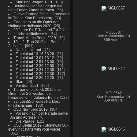
Start und Wagen 1-10
180
Berliner Aktionstag gegen die
Lgbt-Freien-Zonen in Polen
65
Filmvorführung "Ich bin Anastasia"
im Thalia Kino Babelsberg
33
Gedenken an die Opfer des
Nationalsozialismus 2020
25
30 Jahre RUT Rad und Tat Offene
IMGL0637
Lesbsiche Inititative e.V.
54
Kein Kommentar (0)
Trans* March Berlin 2019
70
869 Aufrufe
10. Life-Run 2019 der Berliner
Aidshilfe
991
Nach dem Lauf
43
Zieleinlauf 13:16-13:28
51
Zieleinlauf 13:01-13:12
56
Zieleinlauf 12.51-13:00
75
Zieleinlauf 12.36-12:50
70
Zieleinlauf 12.31-12:35
119
Zieleinlauf 12.26-12:30
137
Zieleinlauf 12.20-12:25
71
Start
69
Vor dem Start
102
Tiergartenpicknick 2019 des
IMGL0642
Orden der Schwestern der
Kein Kommentar (0)
Perpetuellen Indulgenz Berlin
127
859 Aufrufe
22. LesBiSchwules Parkfest
Friedrichshain
183
CSD Nürnberg 2019
304
Vor und nach der Parade sowie
An und Abreise
70
Die Parade
121
CSD Berlin 2019 - Stonewall 50 -
every riot starts with your voice!
851