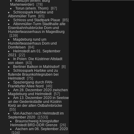
Kwidzyn (ehem. Burg
Marienwerder)
78
Torun (ehem. Thorn)
87
Schlosspark Harbke und
Albinmüller Turm
65
Schloss und Stadtpark Plaue
85
Albinmüller-Turm Stadthalle alte
Eisenbahnhubbrücke Dom und
Hundertwasserhaus in Magedburg
139
Magdeburg rund um
Hundertwasserhaus Dom und
Domfelsen
84
Helmstedt am 01. September
2021
22
In Polen: Die Küstriner Altstadt
von oben
43
Berliner Balkon in Mahlsdorf
8
Schlosspark Harbke und zu
flutende Braunkohlegruben bei
Helmstedt
75
Spaziergang durch FAN-
Frankfurter Allee Nord
46
Am 28. Dezember 2020 zwischen
Magdeburg und Helmstedt
57
Am 13. Dezember 2020 in Seelow
an der Gedenkstädte und Küstrin
Kietz an der alten Ostbahnbrücke
55
Von Aachen nach Helmstedt im
September 2020
1533
Braunschweig Königslutter
Helmstedt BRD-DDR Grenze
26
Aachen am 06. September 2020
104