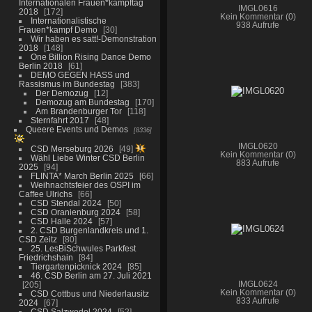
Internationalen Frauen*kampftag
IMGL0616
2018
172
Kein Kommentar (0)
Internationalistische
938 Aufrufe
Frauen*kampf Demo
30
Wir haben es satt!-Demonstration
2018
148
One Billion Rising Dance Demo
Berlin 2018
61
DEMO GEGEN HASS und
Rassismus im Bundestag
383
Der Demozug
12
Demozug am Bundestag
170
Am Brandenburger Tor
118
Sternfahrt 2017
48
Queere Events und Demos
8336
IMGL0620
CSD Merseburg 2026
49
Kein Kommentar (0)
Wähl Liebe Winter CSD Berlin
883 Aufrufe
2025
94
FLINTA* March Berlin 2025
66
Weihnachtsfeier des OSPI im
Caffee Ulrichs
66
CSD Stendal 2024
50
CSD Oranienburg 2024
58
CSD Halle 2024
57
2. CSD Burgenlandkreis und 1.
CSD Zeitz
80
25. LesBiSchwules Parkfest
Friedrichshain
84
Tiergartenpicknick 2024
85
46. CSD Berlin am 27. Juli 2021
205
IMGL0624
Kein Kommentar (0)
CSD Cottbus und Niederlausitz
833 Aufrufe
2024
67
CSD Salzwedel 2024
52