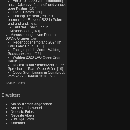
Am 01.01.2020 von Lichtenberg
nach Dąbroszyn(Tamsel) und zurück
über Küstrin
167
Die 1. Photos
36
Entlang der heutigen und
ehemaligen Eins der R22 in Polen
und und und.
140
Auf der 1 nach und in
Küstrin/Oder
140
Veranstaltungen von Bündnis
90/Die Grünen
256
Regenbogenempfang 2024 im
Paul Löbe Haus
109
Fachgespräch Moore, Wälder,
Seegraswiesen
23
Wahlen 2020 LAG QueerGrün
Berlin
15
Rückblick auf Sieben/Acht Jahre
Sprecher*in Team QueerGrün
19
QueerGrün Tagung in Osnabrück
vom 24.-26. Januar 2020
90
18406 Fotos
Erweitert
Am häufigsten angesehen
Am besten bewertet
Neueste Fotos
Neueste Alben
Zufällige Fotos
Kalender