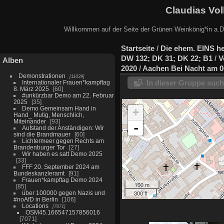
Claudias Vol
Willkommen auf der Seite der Grünen Weinkönig*in a.D.
Startseite
/
Die ehem. EINS he
DW 132; DK 31; DK 22; B1
/
V
Alben
2020
/
Aachen Bei Nacht am 0
Demonstrationen
11039
In dieser Gruppe suc
Internationaler Frauen*kampftag
8. März 2025
60
#unkürzbar Demo am 22. Februar
2025
35
Demo Gemeinsam Hand in
+
Hand_ Mutig, Menschlich,
Miteinander
93
-
Aufstand der Anständigen: Wir
sind die Brandmauer
60
Lichtermeer gegen Rechts am
Brandenburger Tor
27
Wir haben es satt Demo 2025
33
FFF 20. September 2024 am
Bundeskanzleramt
91
Frauen*kampftag Demo 2024
100 m
85
300 ft
über 100000 gegen Nazis und
#noAfD in Berlin
106
Locations
7071
OSM45.166547157856016
7071