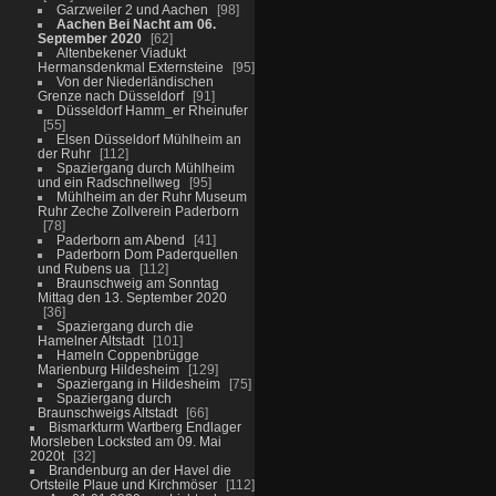
Garzweiler 2 und Aachen
98
Aachen Bei Nacht am 06.
September 2020
62
Altenbekener Viadukt
Hermansdenkmal Externsteine
95
Von der Niederländischen
Grenze nach Düsseldorf
91
Düsseldorf Hamm_er Rheinufer
55
Elsen Düsseldorf Mühlheim an
der Ruhr
112
Spaziergang durch Mühlheim
und ein Radschnellweg
95
Mühlheim an der Ruhr Museum
Ruhr Zeche Zollverein Paderborn
78
Paderborn am Abend
41
Paderborn Dom Paderquellen
und Rubens ua
112
Braunschweig am Sonntag
Mittag den 13. September 2020
36
Spaziergang durch die
Hamelner Altstadt
101
Hameln Coppenbrügge
Marienburg Hildesheim
129
Spaziergang in Hildesheim
75
Spaziergang durch
Braunschweigs Altstadt
66
Bismarkturm Wartberg Endlager
Morsleben Locksted am 09. Mai
2020t
32
Brandenburg an der Havel die
Ortsteile Plaue und Kirchmöser
112