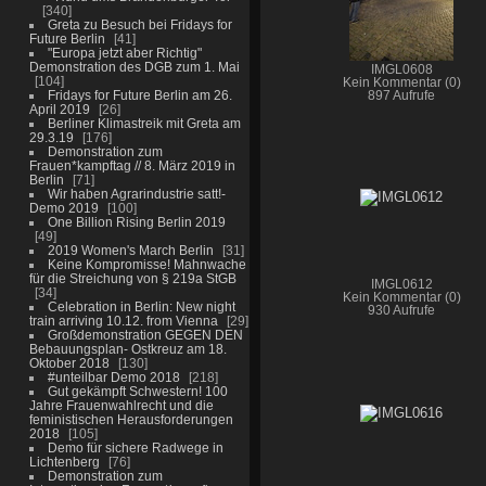
340
Greta zu Besuch bei Fridays for
Future Berlin
41
"Europa jetzt aber Richtig"
Demonstration des DGB zum 1. Mai
IMGL0608
104
Kein Kommentar (0)
Fridays for Future Berlin am 26.
897 Aufrufe
April 2019
26
Berliner Klimastreik mit Greta am
29.3.19
176
Demonstration zum
Frauen*kampftag // 8. März 2019 in
Berlin
71
Wir haben Agrarindustrie satt!-
Demo 2019
100
One Billion Rising Berlin 2019
49
2019 Women's March Berlin
31
Keine Kompromisse! Mahnwache
für die Streichung von § 219a StGB
IMGL0612
34
Kein Kommentar (0)
Celebration in Berlin: New night
930 Aufrufe
train arriving 10.12. from Vienna
29
Großdemonstration GEGEN DEN
Bebauungsplan- Ostkreuz am 18.
Oktober 2018
130
#unteilbar Demo 2018
218
Gut gekämpft Schwestern! 100
Jahre Frauenwahlrecht und die
feministischen Herausforderungen
2018
105
Demo für sichere Radwege in
Lichtenberg
76
Demonstration zum