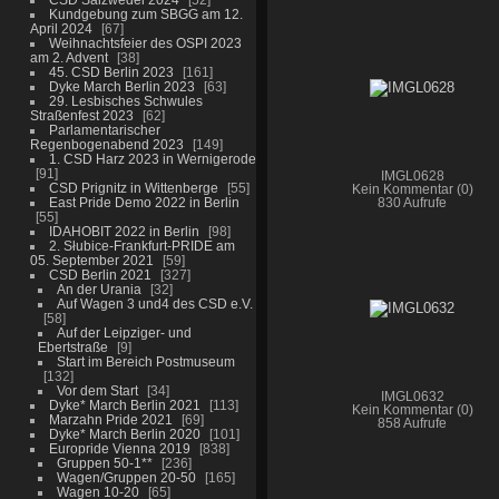
Kundgebung zum SBGG am 12.
April 2024
67
Weihnachtsfeier des OSPI 2023
am 2. Advent
38
45. CSD Berlin 2023
161
Dyke March Berlin 2023
63
29. Lesbisches Schwules
Straßenfest 2023
62
Parlamentarischer
Regenbogenabend 2023
149
1. CSD Harz 2023 in Wernigerode
91
IMGL0628
CSD Prignitz in Wittenberge
55
Kein Kommentar (0)
East Pride Demo 2022 in Berlin
830 Aufrufe
55
IDAHOBIT 2022 in Berlin
98
2. Słubice-Frankfurt-PRIDE am
05. September 2021
59
CSD Berlin 2021
327
An der Urania
32
Auf Wagen 3 und4 des CSD e.V.
58
Auf der Leipziger- und
Ebertstraße
9
Start im Bereich Postmuseum
132
Vor dem Start
34
IMGL0632
Dyke* March Berlin 2021
113
Kein Kommentar (0)
Marzahn Pride 2021
69
858 Aufrufe
Dyke* March Berlin 2020
101
Europride Vienna 2019
838
Gruppen 50-1**
236
Wagen/Gruppen 20-50
165
Wagen 10-20
65