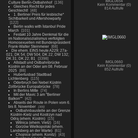
IMGL0654
Culture Berlin-Ostbahnhof
136
Kein Kommentar (0)
Gleiches Recht für jedes
814 Aufrufe
Geschlecht!
48
1. Berliner Preis für lesbische*
Sichtbarkeit und Aftershowparty
122
Berlin walks with İstanbul Pride
March
101
Festakt 10 Jahre Denkmal für die
im Nationalsozialismus verfolgten
Homosexuellen mit Bundespräsident
Frank-Walter Steinmeier
68
Die ehem. EINS heute A229; 27a-
021; DK 54; DW 504; DK 22; DW 132;
DK 31; DK 22; B1
3398
IMGL0660
Altstadt und Ostbahnbrücke
Kein Kommentar (0)
Küstrin an der Oder am 08. Februar
852 Aufrufe
2025
88
Hubertusbad Stadtbad
Lichtenberg
115
Oderbruch bei Nebel Küstrin
Zollbrücke Europabrücke
78
In Berlins Mitte
74
Mit der Mavic 3 am "Berliner
Balkon""
42
Abseits der Route in Polen vom 6.
bis 8. November
300
Ostbahnbaustelle an der Grenze
Küstrin-Kietz und Kostrzyn nad
Odrą (ehem. Küstrin)
15
Witnica (ehem. Vietz)
16
Gorzów Wielkopolski (ehem.
Landsberg an der Warte)
61
Chojnice (ehem. Konitz)
43