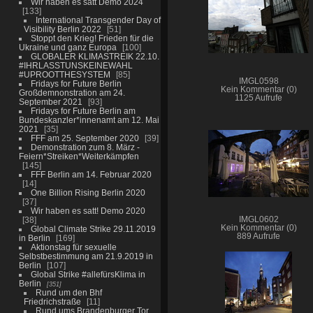
Wir haben es satt Demo 2024
133
International Transgender Day of
Visibility Berlin 2022
51
Stoppt den Krieg! Frieden für die
Ukraine und ganz Europa
100
GLOBALER KLIMASTREIK 22.10.
#IHRLASSTUNSKEINEWAHL
#UPROOTTHESYSTEM
85
IMGL0598
Fridays for Future Berlin
Kein Kommentar (0)
Großdemnonstration am 24.
1125 Aufrufe
September 2021
93
Fridays for Future Berlin am
Bundeskanzler*innenamt am 12. Mai
2021
35
FFF am 25. September 2020
39
Demonstration zum 8. März -
Feiern*Streiken*Weiterkämpfen
145
FFF Berlin am 14. Februar 2020
14
One Billion Rising Berlin 2020
37
Wir haben es satt! Demo 2020
38
IMGL0602
Kein Kommentar (0)
Global Climate Strike 29.11.2019
889 Aufrufe
in Berlin
169
Aktionstag für sexuelle
Selbstbestimmung am 21.9.2019 in
Berlin
107
Global Strike #allefürsKlima in
Berlin
351
Rund um den Bhf
Friedrichstraße
11
Rund ums Brandenburger Tor