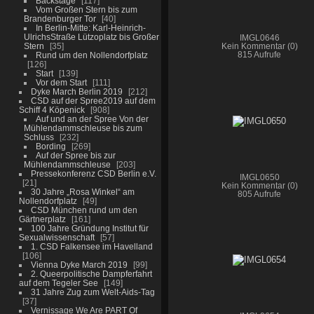
Backstage
117
Vom Großen Stern bis zum
Brandenburger Tor
40
In Berlin-Mitte: Karl-Heinrich-
UlrichsStraße Lützoplatz bis Großer
IMGL0646
Stern
35
Kein Kommentar (0)
Rund um den Nollendorfplatz
815 Aufrufe
126
Start
139
Vor dem Start
111
Dyke March Berlin 2019
212
CSD auf der Spree2019 auf dem
Schiff 4 Köpenick
908
Auf und an der Spree Von der
Mühlendammschleuse bis zum
Schluss
232
Bording
269
Auf der Spree bis zur
Mühlendammschleuse
203
Pressekonferenz CSD Berlin e.V.
IMGL0650
21
Kein Kommentar (0)
30 Jahre „Rosa Winkel“ am
805 Aufrufe
Nollendorfplatz
49
CSD München rund um den
Gärtnerplatz
161
100 Jahre Gründung Institut für
Sexualwissenschaft
57
1. CSD Falkensee im Havelland
106
Vienna Dyke March 2019
99
2. Queerpolitische Dampferfahrt
auf dem Tegeler See
149
31 Jahre Zug zum Welt-Aids-Tag
37
Vernissage We Are PART Of