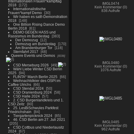
Internationalen Frauen*kampftag
IMGL0474
2018
172
Kein Kommentar (0)
Internationalistische
836 Aufrufe
Frauen*kampf Demo
30
Wir haben es satt!-Demonstration
2018
148
One Billion Rising Dance Demo
Berlin 2018
61
DEMO GEGEN HASS und
Rassismus im Bundestag
383
Der Demozug
12
Demozug am Bundestag
170
Am Brandenburger Tor
118
Sternfahrt 2017
48
Queere Events und Demos
8336
IMGL0480
CSD Merseburg 2026
49
Kein Kommentar (0)
Wähl Liebe Winter CSD Berlin
1076 Aufrufe
2025
94
FLINTA* March Berlin 2025
66
Weihnachtsfeier des OSPI im
Caffee Ulrichs
66
CSD Stendal 2024
50
CSD Oranienburg 2024
58
CSD Halle 2024
57
2. CSD Burgenlandkreis und 1.
CSD Zeitz
80
25. LesBiSchwules Parkfest
Friedrichshain
84
Tiergartenpicknick 2024
85
46. CSD Berlin am 27. Juli 2021
IMGL0485
205
Kein Kommentar (0)
CSD Cottbus und Niederlausitz
962 Aufrufe
2024
67