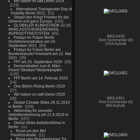
Wir haben es satt Demo 2024
133
International Transgender Day of
Visibility Berlin 2022
51
Stoppt den Krieg! Frieden für die
Ukraine und ganz Europa
100
GLOBALER KLIMASTREIK 22.10.
#IHRLASSTUNSKEINEWAHL
#UPROOTTHESYSTEM
85
IMGL0456
Fridays for Future Berlin
Kein Kommentar (0)
Großdemnonstration am 24.
1454 Aufrufe
September 2021
93
Fridays for Future Berlin am
Bundeskanzler*innenamt am 12. Mai
2021
35
FFF am 25. September 2020
39
Demonstration zum 8. März -
Feiern*Streiken*Weiterkämpfen
145
FFF Berlin am 14. Februar 2020
14
One Billion Rising Berlin 2020
37
Wir haben es satt! Demo 2020
38
IMGL0461
Kein Kommentar (0)
Global Climate Strike 29.11.2019
980 Aufrufe
in Berlin
169
Aktionstag für sexuelle
Selbstbestimmung am 21.9.2019 in
Berlin
107
Global Strike #allefürsKlima in
Berlin
351
Rund um den Bhf
Friedrichstraße
11
Rund ums Brandenburger Tor