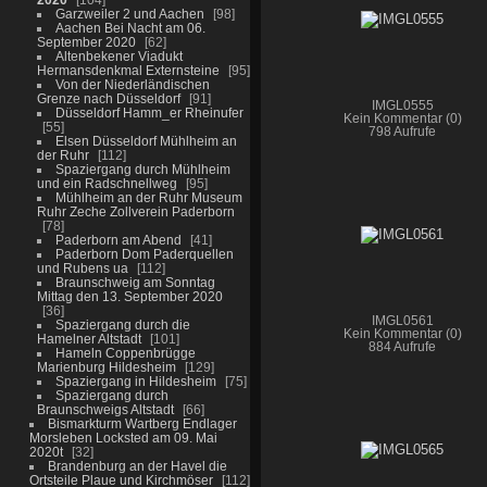
Garzweiler 2 und Aachen
98
Aachen Bei Nacht am 06.
September 2020
62
Altenbekener Viadukt
Hermansdenkmal Externsteine
95
Von der Niederländischen
Grenze nach Düsseldorf
91
IMGL0555
Düsseldorf Hamm_er Rheinufer
Kein Kommentar (0)
55
798 Aufrufe
Elsen Düsseldorf Mühlheim an
der Ruhr
112
Spaziergang durch Mühlheim
und ein Radschnellweg
95
Mühlheim an der Ruhr Museum
Ruhr Zeche Zollverein Paderborn
78
Paderborn am Abend
41
Paderborn Dom Paderquellen
und Rubens ua
112
Braunschweig am Sonntag
Mittag den 13. September 2020
36
IMGL0561
Spaziergang durch die
Kein Kommentar (0)
Hamelner Altstadt
101
884 Aufrufe
Hameln Coppenbrügge
Marienburg Hildesheim
129
Spaziergang in Hildesheim
75
Spaziergang durch
Braunschweigs Altstadt
66
Bismarkturm Wartberg Endlager
Morsleben Locksted am 09. Mai
2020t
32
Brandenburg an der Havel die
Ortsteile Plaue und Kirchmöser
112