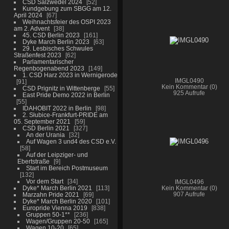
CSD Salzwedel 2024
52
Kundgebung zum SBGG am 12.
April 2024
67
Weihnachtsfeier des OSPI 2023
am 2. Advent
38
45. CSD Berlin 2023
161
Dyke March Berlin 2023
63
29. Lesbisches Schwules
Straßenfest 2023
62
Parlamentarischer
Regenbogenabend 2023
149
1. CSD Harz 2023 in Wernigerode
IMGL0490
91
Kein Kommentar (0)
CSD Prignitz in Wittenberge
55
925 Aufrufe
East Pride Demo 2022 in Berlin
55
IDAHOBIT 2022 in Berlin
98
2. Słubice-Frankfurt-PRIDE am
05. September 2021
59
CSD Berlin 2021
327
An der Urania
32
Auf Wagen 3 und4 des CSD e.V.
58
Auf der Leipziger- und
Ebertstraße
9
Start im Bereich Postmuseum
132
Vor dem Start
34
IMGL0496
Dyke* March Berlin 2021
113
Kein Kommentar (0)
Marzahn Pride 2021
69
907 Aufrufe
Dyke* March Berlin 2020
101
Europride Vienna 2019
838
Gruppen 50-1**
236
Wagen/Gruppen 20-50
165
Wagen 10-20
65