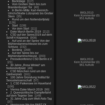
Backstage
117
Vom Großen Stern bis zum
Brandenburger Tor
40
In Berlin-Mitte: Karl-Heinrich-
IMGL0510
UlrichsStraße Lützoplatz bis Großer
Kein Kommentar (0)
Stern
35
951 Aufrufe
Rund um den Nollendorfplatz
126
Start
139
Vor dem Start
111
Dyke March Berlin 2019
212
CSD auf der Spree2019 auf dem
Schiff 4 Köpenick
908
Auf und an der Spree Von der
Mühlendammschleuse bis zum
Schluss
232
Bording
269
Auf der Spree bis zur
Mühlendammschleuse
203
Pressekonferenz CSD Berlin e.V.
IMGL0518
21
Kein Kommentar (0)
961 Aufrufe
30 Jahre „Rosa Winkel“ am
Nollendorfplatz
49
CSD München rund um den
Gärtnerplatz
161
100 Jahre Gründung Institut für
Sexualwissenschaft
57
1. CSD Falkensee im Havelland
106
Vienna Dyke March 2019
99
2. Queerpolitische Dampferfahrt
auf dem Tegeler See
149
31 Jahre Zug zum Welt-Aids-Tag
37
Vernissage We Are PART Of