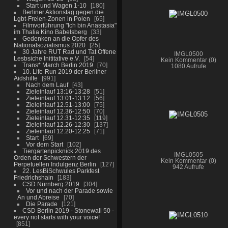
Start und Wagen 1-10
180
Berliner Aktionstag gegen die
Lgbt-Freien-Zonen in Polen
65
Filmvorführung "Ich bin Anastasia"
im Thalia Kino Babelsberg
33
Gedenken an die Opfer des
Nationalsozialismus 2020
25
30 Jahre RUT Rad und Tat Offene
IMGL0500
Lesbsiche Inititative e.V.
54
Kein Kommentar (0)
Trans* March Berlin 2019
70
1080 Aufrufe
10. Life-Run 2019 der Berliner
Aidshilfe
991
Nach dem Lauf
43
Zieleinlauf 13:16-13:28
51
Zieleinlauf 13:01-13:12
56
Zieleinlauf 12.51-13:00
75
Zieleinlauf 12.36-12:50
70
Zieleinlauf 12.31-12:35
119
Zieleinlauf 12.26-12:30
137
Zieleinlauf 12.20-12:25
71
Start
69
Vor dem Start
102
Tiergartenpicknick 2019 des
IMGL0505
Orden der Schwestern der
Kein Kommentar (0)
Perpetuellen Indulgenz Berlin
127
942 Aufrufe
22. LesBiSchwules Parkfest
Friedrichshain
183
CSD Nürnberg 2019
304
Vor und nach der Parade sowie
An und Abreise
70
Die Parade
121
CSD Berlin 2019 - Stonewall 50 -
every riot starts with your voice!
851