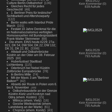
IMGL0522
Culture Berlin-Ostbahnhof
136
Kein Kommentar (0)
Gleiches Recht für jedes
839 Aufrufe
Geschlecht!
48
1. Berliner Preis für lesbische*
Sichtbarkeit und Aftershowparty
122
Berlin walks with İstanbul Pride
March
101
Festakt 10 Jahre Denkmal für die
im Nationalsozialismus verfolgten
Homosexuellen mit Bundespräsident
Frank-Walter Steinmeier
68
Die ehem. EINS heute A229; 27a-
021; DK 54; DW 504; DK 22; DW 132;
DK 31; DK 22; B1
3398
IMGL0529
Altstadt und Ostbahnbrücke
Kein Kommentar (0)
Küstrin an der Oder am 08. Februar
793 Aufrufe
2025
88
Hubertusbad Stadtbad
Lichtenberg
115
Oderbruch bei Nebel Küstrin
Zollbrücke Europabrücke
78
In Berlins Mitte
74
Mit der Mavic 3 am "Berliner
Balkon""
42
Abseits der Route in Polen vom 6.
bis 8. November
300
Ostbahnbaustelle an der Grenze
Küstrin-Kietz und Kostrzyn nad
Odrą (ehem. Küstrin)
15
IMGL0534
Witnica (ehem. Vietz)
16
Kein Kommentar (0)
Gorzów Wielkopolski (ehem.
795 Aufrufe
Landsberg an der Warte)
61
Chojnice (ehem. Konitz)
43