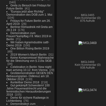
340
Greta zu Besuch bei Fridays for
Future Berlin
41
"Europa jetzt aber Richtig"
Demonstration des DGB zum 1. Mai
IMGL0465
104
Kein Kommentar (0)
Fridays for Future Berlin am 26.
876 Aufrufe
April 2019
26
Berliner Klimastreik mit Greta am
29.3.19
176
Demonstration zum
Frauen*kampftag // 8. März 2019 in
Berlin
71
Wir haben Agrarindustrie satt!-
Demo 2019
100
One Billion Rising Berlin 2019
49
2019 Women's March Berlin
31
Keine Kompromisse! Mahnwache
für die Streichung von § 219a StGB
IMGL0469
34
Kein Kommentar (0)
Celebration in Berlin: New night
938 Aufrufe
train arriving 10.12. from Vienna
29
Großdemonstration GEGEN DEN
Bebauungsplan- Ostkreuz am 18.
Oktober 2018
130
#unteilbar Demo 2018
218
Gut gekämpft Schwestern! 100
Jahre Frauenwahlrecht und die
feministischen Herausforderungen
2018
105
Demo für sichere Radwege in
Lichtenberg
76
Demonstration zum