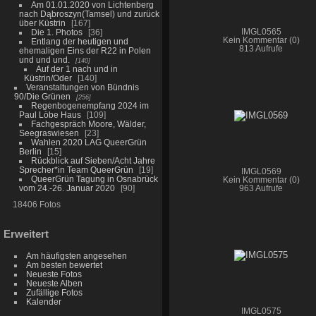
Am 01.01.2020 von Lichtenberg
nach Dąbroszyn(Tamsel) und zurück
über Küstrin
167
Die 1. Photos
36
IMGL0565
Kein Kommentar (0)
Entlang der heutigen und
813 Aufrufe
ehemaligen Eins der R22 in Polen
und und und.
140
Auf der 1 nach und in
Küstrin/Oder
140
Veranstaltungen von Bündnis
90/Die Grünen
256
Regenbogenempfang 2024 im
Paul Löbe Haus
109
Fachgespräch Moore, Wälder,
Seegraswiesen
23
Wahlen 2020 LAG QueerGrün
Berlin
15
Rückblick auf Sieben/Acht Jahre
Sprecher*in Team QueerGrün
19
IMGL0569
QueerGrün Tagung in Osnabrück
Kein Kommentar (0)
vom 24.-26. Januar 2020
90
963 Aufrufe
18406 Fotos
Erweitert
Am häufigsten angesehen
Am besten bewertet
Neueste Fotos
Neueste Alben
Zufällige Fotos
Kalender
IMGL0575