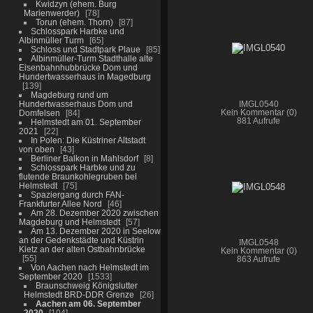
Kwidzyn (ehem. Burg
Marienwerder)
78
Torun (ehem. Thorn)
87
Schlosspark Harbke und
Albinmüller Turm
65
Schloss und Stadtpark Plaue
85
Albinmüller-Turm Stadthalle alte
Eisenbahnhubbrücke Dom und
Hundertwasserhaus in Magedburg
139
Magdeburg rund um
Hundertwasserhaus Dom und
IMGL0540
Domfelsen
84
Kein Kommentar (0)
881 Aufrufe
Helmstedt am 01. September
2021
22
In Polen: Die Küstriner Altstadt
von oben
43
Berliner Balkon in Mahlsdorf
8
Schlosspark Harbke und zu
flutende Braunkohlegruben bei
Helmstedt
75
Spaziergang durch FAN-
Frankfurter Allee Nord
46
Am 28. Dezember 2020 zwischen
Magdeburg und Helmstedt
57
Am 13. Dezember 2020 in Seelow
an der Gedenkstädte und Küstrin
IMGL0548
Kietz an der alten Ostbahnbrücke
Kein Kommentar (0)
55
863 Aufrufe
Von Aachen nach Helmstedt im
September 2020
1533
Braunschweig Königslutter
Helmstedt BRD-DDR Grenze
26
Aachen am 06. September
2020
104