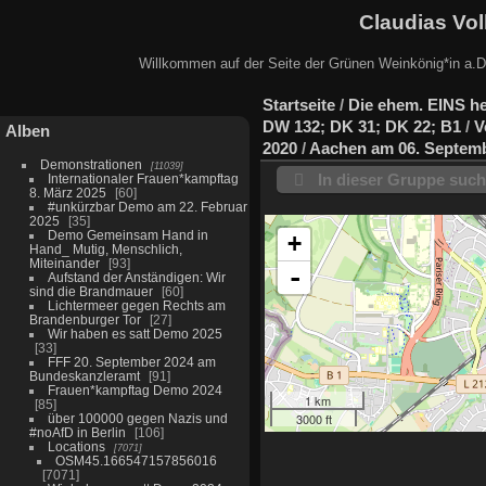
Claudias Vol
Willkommen auf der Seite der Grünen Weinkönig*in a.D.
Startseite
/
Die ehem. EINS he
DW 132; DK 31; DK 22; B1
/
V
Alben
2020
/
Aachen am 06. Septem
Demonstrationen
11039
In dieser Gruppe suc
Internationaler Frauen*kampftag
8. März 2025
60
#unkürzbar Demo am 22. Februar
2025
35
Demo Gemeinsam Hand in
+
Hand_ Mutig, Menschlich,
Miteinander
93
-
Aufstand der Anständigen: Wir
sind die Brandmauer
60
Lichtermeer gegen Rechts am
Brandenburger Tor
27
Wir haben es satt Demo 2025
33
FFF 20. September 2024 am
Bundeskanzleramt
91
Frauen*kampftag Demo 2024
1 km
85
3000 ft
über 100000 gegen Nazis und
#noAfD in Berlin
106
Locations
7071
OSM45.166547157856016
7071