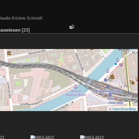
laudia Kristine Schmidt!
raswiesen
23
©
OpenStreetMap