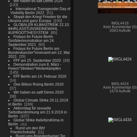
Wir haben es satt Demo 2024
133
International Transgender Day of
Visibility Berlin 2022
51
Stoppt den Krieg! Frieden für die
Ukraine und ganz Europa
100
IMGL4416
GLOBALER KLIMASTREIK 22.10.
Kein Kommentar (0)
#IHRLASSTUNSKEINEWAHL
2063 Aufrufe
#UPROOTTHESYSTEM
85
Fridays for Future Berlin
Großdemnonstration am 24.
September 2021
93
Fridays for Future Berlin am
Bundeskanzler*innenamt am 12. Mai
2021
35
FFF am 25. September 2020
39
Demonstration zum 8. März -
Feiern*Streiken*Weiterkämpfen
145
FFF Berlin am 14. Februar 2020
14
IMGL4424
One Billion Rising Berlin 2020
Kein Kommentar (0)
37
1679 Aufrufe
Wir haben es satt! Demo 2020
38
Global Climate Strike 29.11.2019
in Berlin
169
Aktionstag für sexuelle
Selbstbestimmung am 21.9.2019 in
Berlin
107
Global Strike #allefürsKlima in
Berlin
351
Rund um den Bhf
Friedrichstraße
11
Rund ums Brandenburger Tor