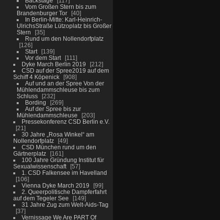
Backstage
117
Vom Großen Stern bis zum
Brandenburger Tor
40
In Berlin-Mitte: Karl-Heinrich-
UlrichsStraße Lützoplatz bis Großer
Stern
35
Rund um den Nollendorfplatz
126
Start
139
Vor dem Start
111
Dyke March Berlin 2019
212
CSD auf der Spree2019 auf dem
Schiff 4 Köpenick
908
Auf und an der Spree Von der
Mühlendammschleuse bis zum
Schluss
232
Bording
269
Auf der Spree bis zur
Mühlendammschleuse
203
Pressekonferenz CSD Berlin e.V.
21
30 Jahre „Rosa Winkel“ am
Nollendorfplatz
49
CSD München rund um den
Gärtnerplatz
161
100 Jahre Gründung Institut für
Sexualwissenschaft
57
1. CSD Falkensee im Havelland
106
Vienna Dyke March 2019
99
2. Queerpolitische Dampferfahrt
auf dem Tegeler See
149
31 Jahre Zug zum Welt-Aids-Tag
37
Vernissage We Are PART Of