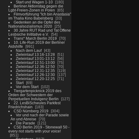
Start und Wagen 1-10
180
Berliner Aktionstag gegen die
Lgbt-Freien-Zonen in Polen
65
Filmvorführung "Ich bin Anastasia"
im Thalia Kino Babelsberg
33
Gedenken an die Opfer des
Nationalsozialismus 2020
25
30 Jahre RUT Rad und Tat Offene
Lesbsiche Inititative e.V.
54
Trans* March Berlin 2019
70
10. Life-Run 2019 der Berliner
Aidshilfe
991
Nach dem Lauf
43
Zieleinlauf 13:16-13:28
51
Zieleinlauf 13:01-13:12
56
Zieleinlauf 12.51-13:00
75
Zieleinlauf 12.36-12:50
70
Zieleinlauf 12.31-12:35
119
Zieleinlauf 12.26-12:30
137
Zieleinlauf 12.20-12:25
71
Start
69
Vor dem Start
102
Tiergartenpicknick 2019 des
Orden der Schwestern der
Perpetuellen Indulgenz Berlin
127
22. LesBiSchwules Parkfest
Friedrichshain
183
CSD Nürnberg 2019
304
Vor und nach der Parade sowie
An und Abreise
70
Die Parade
121
CSD Berlin 2019 - Stonewall 50 -
every riot starts with your voice!
851