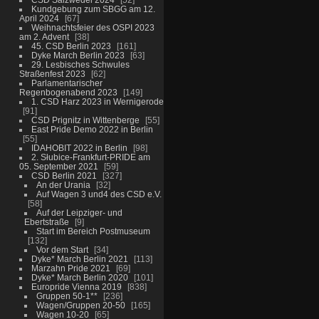
Kundgebung zum SBGG am 12.
April 2024
67
Weihnachtsfeier des OSPI 2023
am 2. Advent
38
45. CSD Berlin 2023
161
Dyke March Berlin 2023
63
29. Lesbisches Schwules
Straßenfest 2023
62
Parlamentarischer
Regenbogenabend 2023
149
1. CSD Harz 2023 in Wernigerode
91
CSD Prignitz in Wittenberge
55
East Pride Demo 2022 in Berlin
55
IDAHOBIT 2022 in Berlin
98
2. Słubice-Frankfurt-PRIDE am
05. September 2021
59
CSD Berlin 2021
327
An der Urania
32
Auf Wagen 3 und4 des CSD e.V.
58
Auf der Leipziger- und
Ebertstraße
9
Start im Bereich Postmuseum
132
Vor dem Start
34
Dyke* March Berlin 2021
113
Marzahn Pride 2021
69
Dyke* March Berlin 2020
101
Europride Vienna 2019
838
Gruppen 50-1**
236
Wagen/Gruppen 20-50
165
Wagen 10-20
65