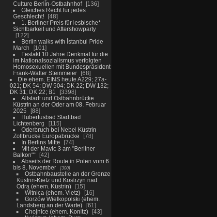
Culture Berlin-Ostbahnhof
136
Gleiches Recht für jedes
Geschlecht!
48
1. Berliner Preis für lesbische*
Sichtbarkeit und Aftershowparty
122
Berlin walks with İstanbul Pride
March
101
Festakt 10 Jahre Denkmal für die
im Nationalsozialismus verfolgten
Homosexuellen mit Bundespräsident
Frank-Walter Steinmeier
68
Die ehem. EINS heute A229; 27a-
021; DK 54; DW 504; DK 22; DW 132;
DK 31; DK 22; B1
3398
Altstadt und Ostbahnbrücke
Küstrin an der Oder am 08. Februar
2025
88
Hubertusbad Stadtbad
Lichtenberg
115
Oderbruch bei Nebel Küstrin
Zollbrücke Europabrücke
78
In Berlins Mitte
74
Mit der Mavic 3 am "Berliner
Balkon""
42
Abseits der Route in Polen vom 6.
bis 8. November
300
Ostbahnbaustelle an der Grenze
Küstrin-Kietz und Kostrzyn nad
Odrą (ehem. Küstrin)
15
Witnica (ehem. Vietz)
16
Gorzów Wielkopolski (ehem.
Landsberg an der Warte)
61
Chojnice (ehem. Konitz)
43