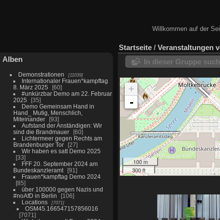
Willkommen auf der Seit
Startseite
/
Veranstaltungen 
Alben
In dieser Gruppe suc
Demonstrationen
11039
Internationaler Frauen*kampftag
+
8. März 2025
60
#unkürzbar Demo am 22. Februar
-
2025
35
Demo Gemeinsam Hand in
Hand_ Mutig, Menschlich,
Miteinander
93
Aufstand der Anständigen: Wir
sind die Brandmauer
60
Lichtermeer gegen Rechts am
Brandenburger Tor
27
Wir haben es satt Demo 2025
33
100 m
FFF 20. September 2024 am
300 ft
Bundeskanzleramt
91
Frauen*kampftag Demo 2024
85
über 100000 gegen Nazis und
#noAfD in Berlin
106
Locations
7071
OSM45.166547157856016
7071