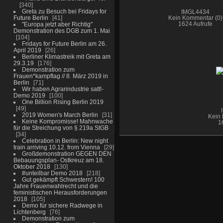
340
Greta zu Besuch bei Fridays for
IMGL4434
Future Berlin
41
Kein Kommentar (0)
"Europa jetzt aber Richtig"
1624 Aufrufe
Demonstration des DGB zum 1. Mai
104
Fridays for Future Berlin am 26.
April 2019
26
Berliner Klimastreik mit Greta am
29.3.19
176
Demonstration zum
Frauen*kampftag // 8. März 2019 in
Berlin
71
Wir haben Agrarindustrie satt!-
Demo 2019
100
One Billion Rising Berlin 2019
49
2019 Women's March Berlin
31
Kein 
Keine Kompromisse! Mahnwache
1
für die Streichung von § 219a StGB
34
Celebration in Berlin: New night
train arriving 10.12. from Vienna
29
Großdemonstration GEGEN DEN
Bebauungsplan- Ostkreuz am 18.
Oktober 2018
130
#unteilbar Demo 2018
218
Gut gekämpft Schwestern! 100
Jahre Frauenwahlrecht und die
feministischen Herausforderungen
2018
105
Demo für sichere Radwege in
Lichtenberg
76
Demonstration zum