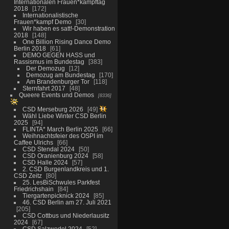
Internationalen Frauen*kampftag
2018
172
Internationalistische
Frauen*kampf Demo
30
Wir haben es satt!-Demonstration
2018
148
One Billion Rising Dance Demo
Berlin 2018
61
DEMO GEGEN HASS und
Rassismus im Bundestag
383
Der Demozug
12
Demozug am Bundestag
170
Am Brandenburger Tor
118
Sternfahrt 2017
48
Queere Events und Demos
8336
CSD Merseburg 2026
49
Wähl Liebe Winter CSD Berlin
2025
94
FLINTA* March Berlin 2025
66
Weihnachtsfeier des OSPI im
Caffee Ulrichs
66
CSD Stendal 2024
50
CSD Oranienburg 2024
58
CSD Halle 2024
57
2. CSD Burgenlandkreis und 1.
CSD Zeitz
80
25. LesBiSchwules Parkfest
Friedrichshain
84
Tiergartenpicknick 2024
85
46. CSD Berlin am 27. Juli 2021
205
CSD Cottbus und Niederlausitz
2024
67
CSD Salzwedel 2024
52